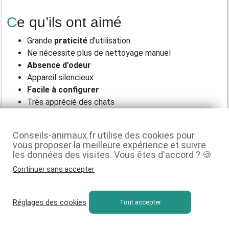
Ce qu’ils ont aimé
Grande
praticité
d’utilisation
Ne nécessite plus de nettoyage manuel
Absence d’odeur
Appareil silencieux
Facile à configurer
Très apprécié des chats
Grand réservoir
Conseils-animaux.fr utilise des cookies pour
Ce qu’ils ont moins aimé
vous proposer la meilleure expérience et suivre
les données des visites. Vous êtes d'accord ? 🍪
Problèmes de configuration initiale
Continuer sans accepter
Refus des chats
d’utiliser le robot
Incompatibilité avec les chats de grande taille
Problèmes de
connectivité Wi-Fi
et Bluetooth
Réglages des cookies
Tout accepter
Non-ajustement du couvercle
Perte de litière
propre