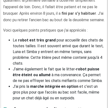
quasiment la première semaine à observer simplement
l’appareil de loin. Donc, il fallait être patient et ne pas le
brusquer. Après environ 8 jours, il a
fini par s’y
habitu
er
. J’ai
donc pu retirer l’ancien bac au bout de la deuxième semaine.
Voici quelques points pratiques que j’ai appréciés :
Le
robot
est
très
grand
pour accueillir des chats de
toutes tailles. Il est souvent arrivé que durant le test,
Luna et Simba y entrent en même temps, sans
problème. Cette litière peut même contenir jusqu’à 4
chats.
J’aime également le fait que le litter
-robot
puisse
être
éteint
ou allumé
à ma convenance. Ça permet
de ne pas effrayer les chats méfiants comme Simba.
J’ai pris la
marche intégrée en option
et c’est un
gros plus pour que l’accès au bac soit facile, même
pour un chat déjà âgé ou en surpoids.