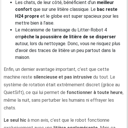
Les chats, de leur côté, bénéficient d’un
meilleur
confort
que sur une litière classique. Le
bac reste
H24 propre
et le globe est super spacieux pour les
mettre bien à l’aise.
Le mécanisme de tamisage du Litter-Robot 4
em
pêche la poussière de litière de se disperser
autour, lors du nettoyage. Donc, vous ne risquez plus
d’avoir des traces de litière un peu partout dans la
maison.
Enfin, un dernier avantage important, c’est que cette
machine reste
silencieuse et pas intrusive
du tout. Le
système de rotation était extrêmement discret (grâce au
QuietSift), ce qui lui permet de
fonctionner à tout
e
heure
,
même la nuit, sans perturber les humains ni effrayer les
chats.
Le seul hic
à mon avis, c’est que le robot fonctionne
exclusivement avec une
litière agglomérante.
Mais ça