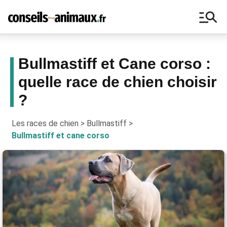
manage_search
Bullmastiff et Cane corso :
quelle race de chien choisir
Bons plans, astuces, ne manquez
?
aucun conseil pour vos animaux !
Les races de chien
>
Bullmastiff
>
Bullmastiff et cane corso