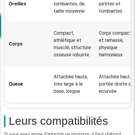
Oreilles
tombantes, de
petites et
taille moyenne
tombantes
Compact,
Corps compact
athlétique et
et ramassé,
Corps
musclé, structure
physique
osseuse robuste
harmonieux
Attachée haute,
Attachée haut,
Queue
très large à la
portée droite ou
base, longue
incurvée
Leurs compatibilités
Si vous avez envie d’adopter un molosse, il faut d’abord