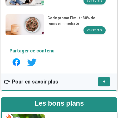
Voir l'offre
Code promo Elmut : 30% de
remise immédiate
Voir l'offre
Partager ce contenu
👉
Pour en savoir plus
+
Bullmastiff et mastiff, quelle race de chien
choisir ?
Les bons plans