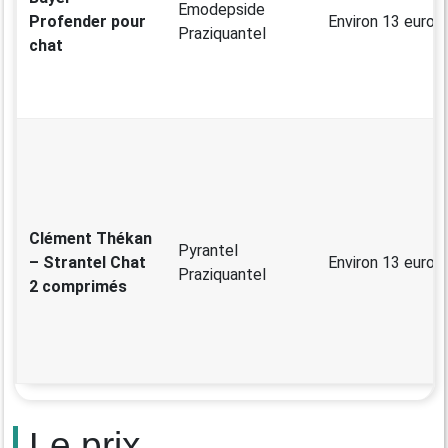
Emodepside
Profender pour
Environ 13 euros
Praziquantel
chat
Clément Thékan
Pyrantel
– Strantel Chat
Environ 13 euros
Praziquantel
2 comprimés
Le prix