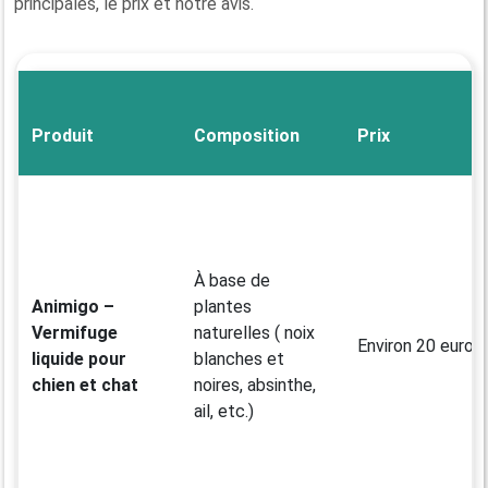
principales, le prix et notre avis.
Produit
Composition
Prix
À base de
Animigo –
plantes
Vermifuge
naturelles ( noix
Environ 20 euros
liquide pour
blanches et
chien et chat
noires, absinthe,
ail, etc.)