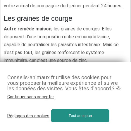
votre animal de compagnie doit jeûner pendant 24 heures.
Les graines de courge
Autre remède maison
, les graines de courges. Elles
disposent d’une composition riche en cucurbitacine,
capable de neutraliser les parasites intestinaux. Mais ce
n’est pas tout, les graines renforcent le système
immunitaire, car c’est une source de zinc.
Le thym
Conseils-animaux.fr utilise des cookies pour
vous proposer la meilleure expérience et suivre
Rassurez-vous, la plante ne présente aucune
toxicité pour
les données des visites. Vous êtes d'accord ? 🍪
le chat.
Elle dispose de multiples vertus afin de lutter
Continuer sans accepter
contre les vers intestinaux. Le traitement s’effectue sur
une durée de quatre jours en saupoudrant légèrement sa
nourriture.
Réglages des cookies
Tout accepter
Notre choix : Beaphar