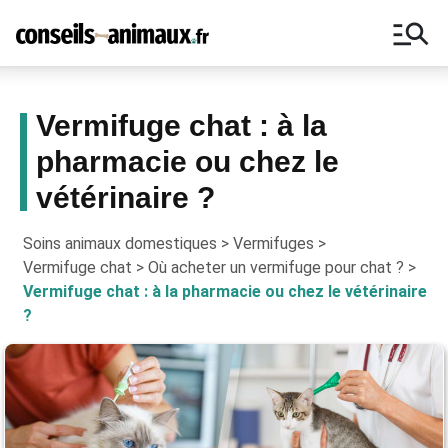
manage_search
Vermifuge chat : à la
pharmacie ou chez le
Bons plans, astuces, ne manquez
vétérinaire ?
aucun conseil pour vos animaux !
Soins animaux domestiques
>
Vermifuges
>
Vermifuge chat
>
Où acheter un vermifuge pour chat ?
>
Vermifuge chat : à la pharmacie ou chez le vétérinaire
?