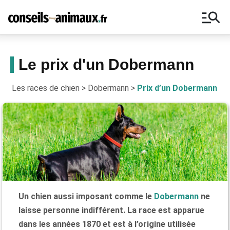
manage_search
Le prix d'un Dobermann
Les races de chien
>
Dobermann
>
Prix d’un Dobermann
Bons plans, astuces, ne manquez
aucun conseil pour vos animaux !
Un chien aussi imposant comme le
Dobermann
ne
laisse personne indifférent. La race est apparue
dans les années 1870 et est à l’origine utilisée