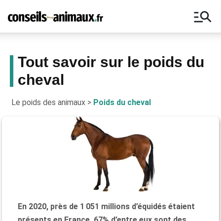
manage_search
Tout savoir sur le poids du
cheval
Bons plans, astuces, ne manquez
aucun conseil pour vos animaux !
Le poids des animaux
>
Poids du cheval
En 2020, près de 1 051 millions d’équidés étaient
présents en France. 67% d’entre eux sont des