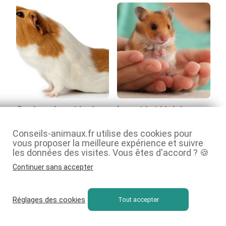
Quel est le poids de
Le poids idéal du
forme du cochon
hamster
Conseils-animaux.fr utilise des cookies pour
Les facteurs de fluctuation
d’Inde ?
vous proposer la meilleure expérience et suivre
du poids du hamster
Combien doit peser un
les données des visites. Vous êtes d'accord ? 🍪
Plusieurs facteurs peuvent
cochon d’Inde ? Le poids du
Continuer sans accepter
entrer en jeu si votre
cochon d’Inde connaît une
hamster prend du poids. […]
croissance ultra-rapide dès
sa naissance, puis […]
Réglages des cookies
Tout accepter