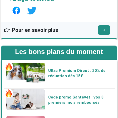
👉
Pour en savoir plus
+
Quel est le poids de forme d'un chien ?
Quel est le poids de forme du rat domestique
?
Les bons plans du moment
Poids du lapin et de ses races : notre guide
Le poids du chat et sa courbe de croissance
Quel est le poids de forme du cochon d’Inde ?
Ultra Premium Direct : 20% de
Le poids idéal du hamster
réduction dès 15€
Code promo Santévet : vos 3
premiers mois remboursés