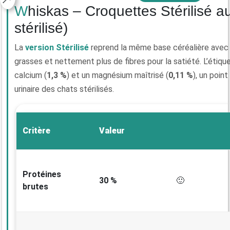
Whiskas – Croquettes Stérilisé au poulet (chat
stérilisé)
La
version Stérilisé
reprend la même base céréalière avec
grasses et nettement plus de fibres pour la satiété. L’étique
calcium (
1,3 %
) et un magnésium maîtrisé (
0,11 %
), un point
urinaire des chats stérilisés.
Critère
Valeur
Protéines
30 %
🙂
brutes