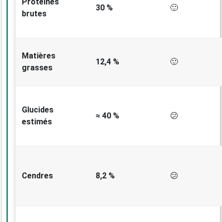
Protéines
30 %
🙂
brutes
Matières
12,4 %
🙂
grasses
Glucides
≈ 40 %
😕
estimés
Cendres
8,2 %
😕