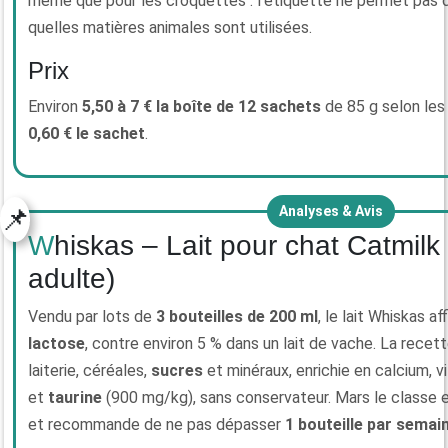
même que pour les croquettes : l’étiquette ne permet pas 
quelles matières animales sont utilisées.
Prix
Environ
5,50 à 7 € la boîte de 12 sachets
de 85 g selon les
0,60 € le sachet
.
📌
Analyses & Avis
Whiskas – Lait pour chat Catmilk (chaton et
adulte)
Vendu par lots de
3 bouteilles de 200 ml
, le lait Whiskas a
lactose
, contre environ 5 % dans un lait de vache. La recette
laiterie, céréales,
sucres
et minéraux, enrichie en calcium, v
et
taurine
(900 mg/kg), sans conservateur. Mars le classe
et recommande de ne pas dépasser
1 bouteille par semai