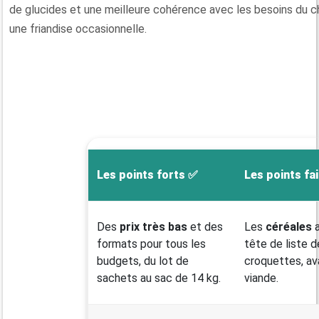
de glucides et une meilleure cohérence avec les besoins du c
une friandise occasionnelle.
Les points forts ✅
Les points fa
Des
prix très bas
et des
Les
céréales
a
formats pour tous les
tête de liste d
budgets, du lot de
croquettes, av
sachets au sac de 14 kg.
viande.