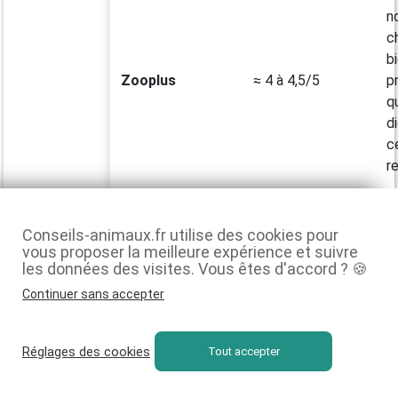
n
c
b
Zooplus
≈ 4 à 4,5/5
p
q
d
c
r
L
Conseils-animaux.fr utilise des cookies pour
vous proposer la meilleure expérience et suivre
b
les données des visites. Vous êtes d'accord ? 🍪
r
Trustpilot
c
Continuer sans accepter
1,2/5 (≈ 300 avis)
(Whiskas UK)
r
p
Réglages des cookies
Tout accepter
s
à