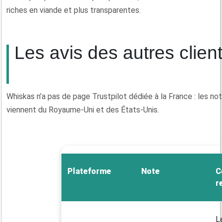
riches en viande et plus transparentes.
Les avis des autres clien
Whiskas n’a pas de page Trustpilot dédiée à la France : les no
viennent du Royaume-Uni et des États-Unis.
Plateforme
Note
C
r
L