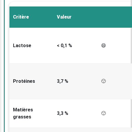
Critère
Valeur
Lactose
< 0,1 %
😄
Protéines
3,7 %
🙂
Matières
3,3 %
🙂
grasses