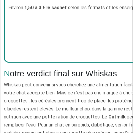
Environ
1,50 à 3 € le sachet
selon les formats et les enseig
Notre verdict final sur Whiskas
Whiskas peut convenir si vous cherchez une alimentation facil
votre chat accepte bien. Mais ce n’est pas une marque à choisi
croquettes : les céréales prennent trop de place, les protéine
glucides restent élevés. Le meilleur choix dans la gamme res
nutrition avec une petite ration de croquettes. Le
Catmilk
peu
remplacer l’eau. Pour un chat en surpoids, diabétique, senior fr
maladie, mieux vaut choisir une recette plus précise, avec l’avi