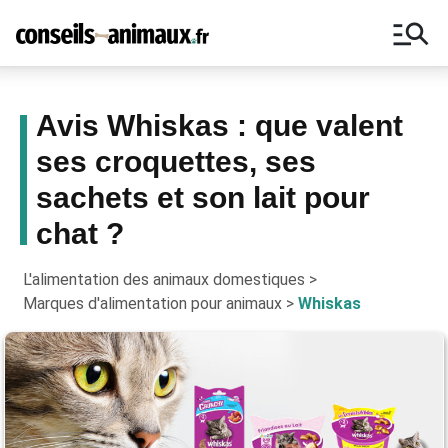
manage_search
Avis Whiskas : que valent
ses croquettes, ses
Bons plans, astuces, ne manquez
sachets et son lait pour
aucun conseil pour vos animaux !
chat ?
L'alimentation des animaux domestiques
>
Marques d'alimentation pour animaux
>
Whiskas