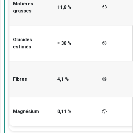
Matières
11,8 %
🙂
grasses
Glucides
≈ 38 %
😕
estimés
Fibres
4,1 %
😄
Magnésium
0,11 %
🙂