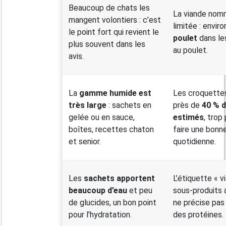
Beaucoup de chats les
La viande nom
mangent volontiers : c’est
limitée : envir
le point fort qui revient le
poulet
dans le
plus souvent dans les
au poulet.
avis.
La
gamme humide est
Les croquettes
très large
: sachets en
près de
40 % d
gelée ou en sauce,
estimés
, trop
boîtes, recettes chaton
faire une bonn
et senior.
quotidienne.
Les
sachets apportent
L’étiquette « v
beaucoup d’eau
et peu
sous-produits 
de glucides, un bon point
ne précise pas 
pour l’hydratation.
des protéines.