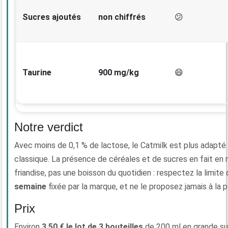
Sucres ajoutés
non chiffrés
😕
Taurine
900 mg/kg
😄
Notre verdict
Avec moins de 0,1 % de lactose, le Catmilk est plus adapté 
classique. La présence de céréales et de sucres en fait en
friandise, pas une boisson du quotidien : respectez la limite 
semaine
fixée par la marque, et ne le proposez jamais à la p
Prix
Environ
3,50 € le lot de 3 bouteilles
de 200 ml en grande su