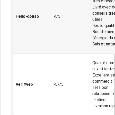
très efficac
Livré avec d
conseils trè
Hello-conso
4/5
utiles
Haute qualit
Booste bien
l’énergie du 
Sain et natu
Qualité con
aux attente
Excellent se
commercial
Verifweb
4,7/5
Très bon
relationnel 
le client
Livraison rap