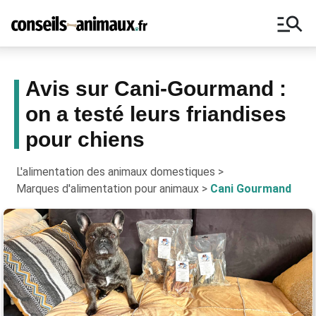
manage_search
Avis sur Cani-Gourmand :
on a testé leurs friandises
Bons plans, astuces, ne manquez
pour chiens
aucun conseil pour vos animaux !
L'alimentation des animaux domestiques
>
Marques d'alimentation pour animaux
>
Cani Gourmand