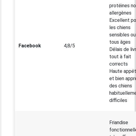
protéines n
allergènes
Excellent po
les chiens
sensibles ou
tous âges
Facebook
4,8/5
Délais de liv
tout à fait
corrects
Haute appé
et bien appr
des chiens
habituellem
difficiles
Friandise
fonctionnell