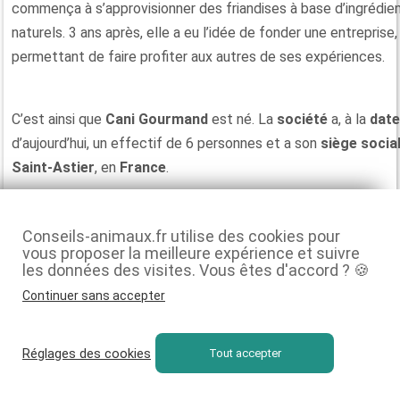
commença à s’approvisionner des friandises à base d’ingrédie
naturels. 3 ans après, elle a eu l’idée de fonder une entreprise, 
permettant de faire profiter aux autres de ses expériences.
C’est ainsi que
Cani Gourmand
est né. La
société
a, à la
date
d’aujourd’hui, un effectif de 6 personnes et a son
siège socia
Saint-Astier
, en
France
.
Les alternatives
Conseils-animaux.fr utilise des cookies pour
vous proposer la meilleure expérience et suivre
les données des visites. Vous êtes d'accord ? 🍪
Exclusivité Conseils-animaux.fr
Continuer sans accepter
Offre pour les nouveaux clients :
10% de réduction sur la commande
Réglages des cookies
Tout accepter
en mentionnant ce coupon