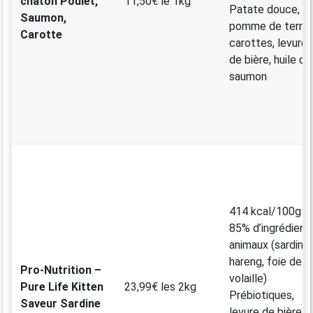
chaton Poulet,
11,50€ le 1kg
Patate douce,
Saumon,
pomme de terre,
Carotte
carottes, levure
de bière, huile de
saumon
414 kcal/100g
85% d’ingrédient
animaux (sardine,
hareng, foie de
Pro-Nutrition –
volaille)
Pure Life Kitten
23,99€ les 2kg
Prébiotiques,
Saveur Sardine
levure de bière,