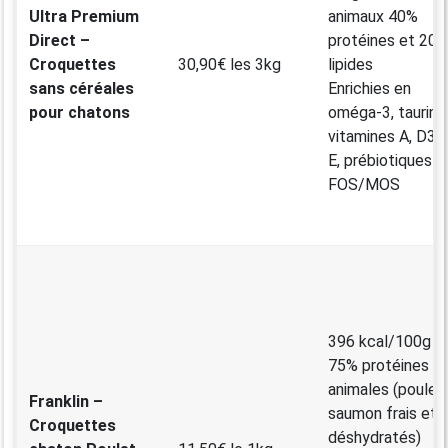
Ultra Premium
animaux 40%
Direct –
protéines et 20
Croquettes
30,90€ les 3kg
lipides
sans céréales
Enrichies en
pour chatons
oméga-3, taurine
vitamines A, D3,
E, prébiotiques
FOS/MOS
396 kcal/100g
75% protéines
animales (poulet,
Franklin –
saumon frais et
Croquettes
déshydratés)