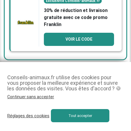
Exclusivité Conseils-animaux.fr
30% de réduction et livraison
gratuite avec ce code promo
Franklin
VOIR LE CODE
Alimentation mixte : peut-on
Conseils-animaux.fr utilise des cookies pour
combiner croquettes et pâtées ?
vous proposer la meilleure expérience et suivre
les données des visites. Vous êtes d'accord ? 🍪
Une
alimentation mixte
, alternant croquettes et pâtées,
Continuer sans accepter
est également possible pour combiner les
avantages des
deux formats
: les croquettes pour leur équilibre
nutritionnel précis, les pâtées pour leur excellente
Réglages des cookies
Tout accepter
appétence et leur richesse en eau. Pour éviter tout