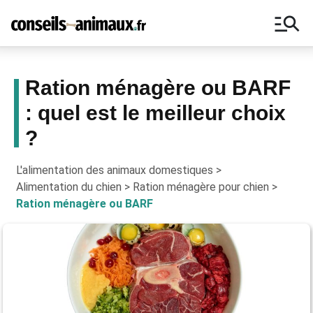
manage_search
Ration ménagère ou BARF
: quel est le meilleur choix
Bons plans, astuces, ne manquez
?
aucun conseil pour vos animaux !
L'alimentation des animaux domestiques
>
Alimentation du chien
>
Ration ménagère pour chien
>
Ration ménagère ou BARF