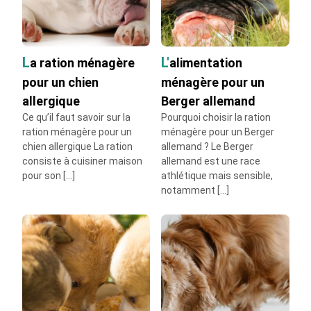
Quelle ration ménagère pour un chien de 35 kg
?
L'alimentation ménagère pour un chien de 30
La ration ménagère
L'alimentation
kg
pour un chien
La ration ménagère pour un chien de 25 kg
ménagère pour un
Le ration ménagère pour un chien de 10 kg
allergique
Berger allemand
La ration ménagère pour un chien obèse
Ce qu’il faut savoir sur la
Pourquoi choisir la ration
La ration ménagère pour un chien de 40 kg
ration ménagère pour un
ménagère pour un Berger
chien allergique La ration
allemand ? Le Berger
consiste à cuisiner maison
allemand est une race
pour son […]
athlétique mais sensible,
notamment […]