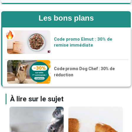
Ration ménagère ou croquettes pour son
chien ?
Calcul de la ration ménagère pour un chien : la
Les bons plans
méthode
Recettes de rations ménagères pour un chien
La ration ménagère pour un chiot en
Code promo Elmut : 30% de
croissance
remise immédiate
Quelle ration ménagère pour un chien atteint
de pancréatite ?
De la croquette à la ration ménagère :
Code promo Dog Chef : 30% de
comment réussir une transition efficace ?
réduction
La ration ménagère pour le Bouledogue
français
Les avis sur la ration ménagère pour chien
À lire sur le sujet
La ration ménagère pour chien de vétérinaire
Quelle quantité d'alimentation ménagère pour
un chien ?
L'alimentation ménagère pour un Berger
allemand