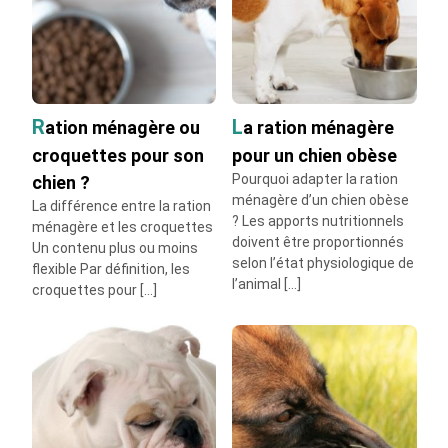
La ration ménagère pour un Golden Retriever
La ration ménagère pour un Chihuahua
La ration ménagère pour un chien atteint
d’insuffisance rénale
La ration ménagère pour un Shih tzu
Ration ménagère ou
La ration ménagère
Comparatif des marques de ration ménagère
croquettes pour son
pour un chien obèse
pour chien
Pourquoi adapter la ration
chien ?
La ration ménagère pour un vieux chien
ménagère d’un chien obèse
La ration ménagère pour un Cavalier King
La différence entre la ration
? Les apports nutritionnels
ménagère et les croquettes
Charles
doivent être proportionnés
Un contenu plus ou moins
La ration ménagère pour un chien allergique
selon l’état physiologique de
flexible Par définition, les
La ration ménagère pour un chien diabétique
l’animal […]
croquettes pour […]
Quel budget pour l'alimentation ménagère
d'un chien ?
La ration ménagère pour chien : viande cuite
ou crue ?
La ration ménagère pour chien sans féculent
La ration ménagère pour un chien en
insuffisance hépatique