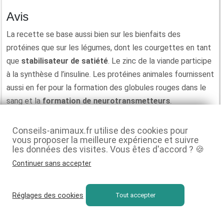
Avis
La recette se base aussi bien sur les bienfaits des
protéines que sur les légumes, dont les courgettes en tant
que
stabilisateur de satiété
. Le zinc de la viande participe
à la synthèse d l’insuline. Les protéines animales fournissent
aussi en fer pour la formation des globules rouges dans le
sang et la
formation de neurotransmetteurs
.
Conseils-animaux.fr utilise des cookies pour
Exclusivité Conseils-animaux.fr
vous proposer la meilleure expérience et suivre
Meilleure offre
les données des visites. Vous êtes d'accord ? 🍪
Continuer sans accepter
20% de réduction pour toute
première commande dès 15€
d’achat avec ce code exclusif Ultra
Réglages des cookies
Tout accepter
Premium Direct