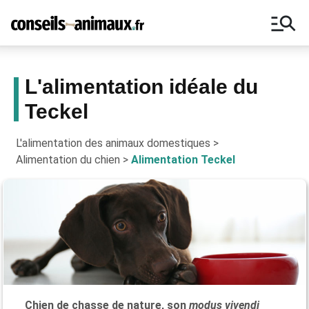
manage_search
L'alimentation idéale du
Teckel
Bons plans, astuces, ne manquez
aucun conseil pour vos animaux !
L'alimentation des animaux domestiques
>
Alimentation du chien
>
Alimentation Teckel
Chien de chasse de nature, son
modus vivendi