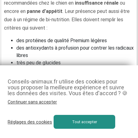
recommandées chez le chien en
insuffisance rénale
ou
encore en
panne d’appétit
. Leur présence peut aussi être
due à un régime de bi-nutrition. Elles doivent remplir les
critères qui suivent :
des protéines de qualité Premium légères
des antioxydants à profusion pour contrer les radicaux
libres
très peu de glucides
aucun colorant chimique, ni réhausseur de goût
des prébiotiques et des probiotiques pour le transit
Conseils-animaux.fr utilise des cookies pour
du sulfate de chondroïtine et de la glucosamine pour
vous proposer la meilleure expérience et suivre
les articulations
les données des visites. Vous êtes d'accord ? 🍪
pas ou peu de céréales
Continuer sans accepter
une recette monoprotéine dans l’idéal
une teneur en eau élevée.
Réglages des cookies
Tout accepter
🏆
Notre choix :