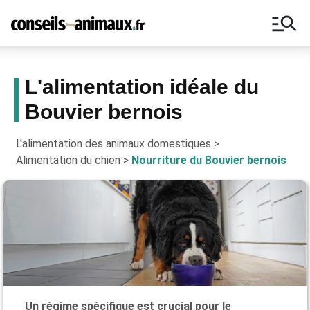
manage_search
L'alimentation idéale du
Bouvier bernois
Bons plans, astuces, ne manquez
aucun conseil pour vos animaux !
L'alimentation des animaux domestiques
>
Alimentation du chien
>
Nourriture du Bouvier bernois
Un régime spécifique est crucial pour le