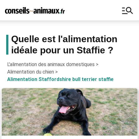
manage_search
Quelle est l'alimentation
idéale pour un Staffie ?
Bons plans, astuces, ne manquez
aucun conseil pour vos animaux !
L'alimentation des animaux domestiques
>
Alimentation du chien
>
Alimentation Staffordshire bull terrier staffie