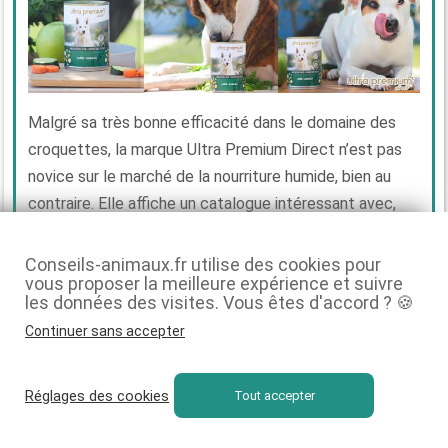
Malgré sa très bonne efficacité dans le domaine des
croquettes, la marque Ultra Premium Direct n’est pas
novice sur le marché de la nourriture humide, bien au
contraire. Elle affiche un catalogue intéressant avec,
notamment, cette
pâtée
à l’agneau, courgette et
carotte. Généraliste, elle s’adresse toutefois à des
Conseils-animaux.fr utilise des cookies pour
vous proposer la meilleure expérience et suivre
chiens qui démontrent une certaine
sensibilité
, qu’elle
les données des visites. Vous êtes d'accord ? 🍪
soit alimentaire ou cutanée.
Continuer sans accepter
Ultra Premium Direct possède plusieurs recettes
d’alimentation humide, mais le menu le plus approprié ici
Réglages des cookies
Tout accepter
reste celle-ci. Outre ses
qualités anallergènes
,
l’agneau est une viande qui contient une quantité