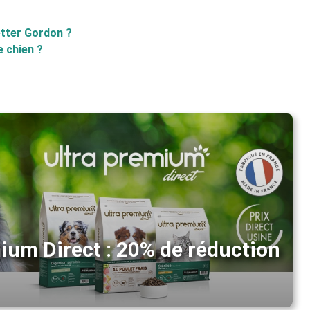
etter Gordon ?
e chien ?
ium Direct : 20% de réduction