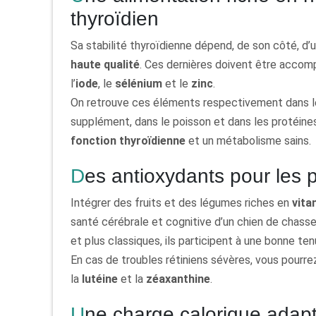
thyroïdien
Sa stabilité thyroïdienne dépend, de son côté, d’u
haute qualité
. Ces dernières doivent être acco
l’
iode
, le
sélénium
et le
zinc
.
On retrouve ces éléments respectivement dans les
supplément, dans le poisson et dans les protéine
fonction thyroïdienne
et un métabolisme sains.
Des antioxydants pour les
Intégrer des fruits et des légumes riches en
vita
santé cérébrale et cognitive d’un chien de chasse
et plus classiques, ils participent à une bonne ten
En cas de troubles rétiniens sévères, vous pourr
la
lutéine
et la
zéaxanthine
.
Une charge calorique adapt