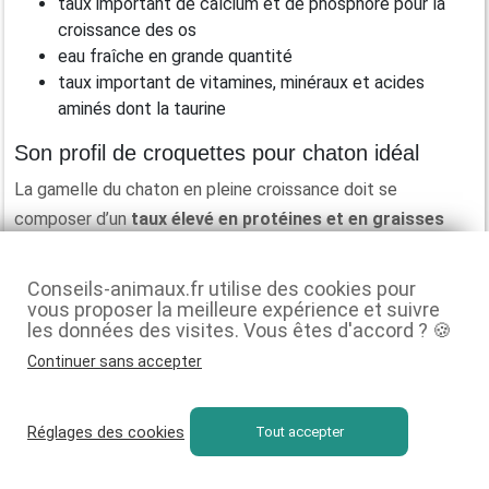
taux important de calcium et de phosphore pour la
croissance des os
eau fraîche en grande quantité
taux important de vitamines, minéraux et acides
aminés dont la taurine
Son profil de croquettes pour chaton idéal
La gamelle du chaton en pleine croissance doit se
composer d’un
taux élevé en protéines et en graisses
pour couvrir ses dépenses énergétiques.
Conseils-animaux.fr utilise des cookies pour
Les
croquettes pour un chaton Maine Coon
devront être
vous proposer la meilleure expérience et suivre
:
les données des visites. Vous êtes d'accord ? 🍪
Continuer sans accepter
riches en viande et poisson hautement proteinés
riches en contenu calcique et en vitamine D
hautement concentrées en aminés
Réglages des cookies
Tout accepter
de taille adaptée à la mâchoire
de texture mi-molle pour ne pas brusquer la dentition