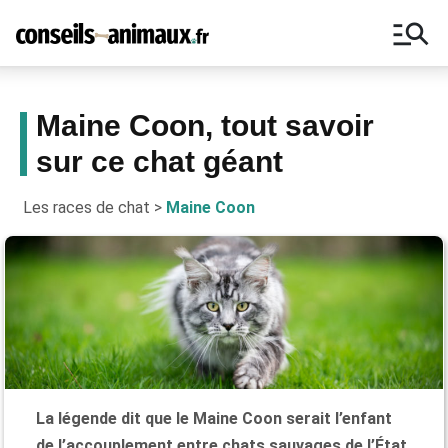
manage_search
Maine Coon, tout savoir
sur ce chat géant
Bons plans, astuces, ne manquez
aucun conseil pour vos animaux !
Les races de chat
>
Maine Coon
La légende dit que le Maine Coon serait l’enfant
de l’accouplement entre chats sauvages de l’État