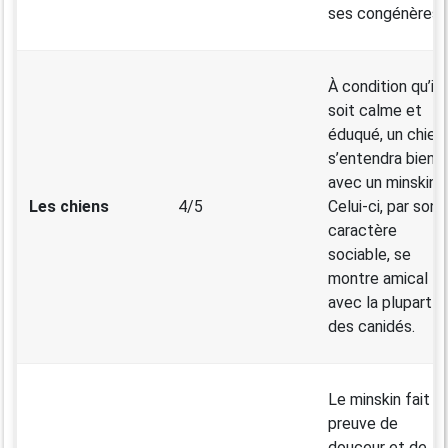
ses congénères.
À condition qu’il
soit calme et
éduqué, un chien
s’entendra bien
avec un minskin.
Les chiens
4/5
Celui-ci, par son
caractère
sociable, se
montre amical
avec la plupart
des canidés.
Le minskin fait
preuve de
douceur et de