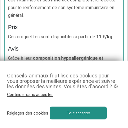
pour le renforcement de son système immunitaire en
général.
Prix
Ces croquettes sont disponibles à partir de
11 €/kg
.
Avis
Grâce à leur
composition hypoallergénique et
nutritive
, elles sont bénéfiques à de nombreux niveaux,
notamment dans le cadre d’une prévention chez les
Conseils-animaux.fr utilise des cookies pour
vous proposer la meilleure expérience et suivre
animaux prédisposés. Précisons qu’elles sont enrichies
les données des visites. Vous êtes d'accord ? 🍪
en
taurine
, en minéraux comme le zinc et le cuivre,
Continuer sans accepter
mais aussi en
vitamines A, B6, B12, D3 et E
. Une
nourriture parfaitement complète pour un petit félin de
cette race
Réglages des cookies
Tout accepter
Exclusivité Conseils-animaux.fr