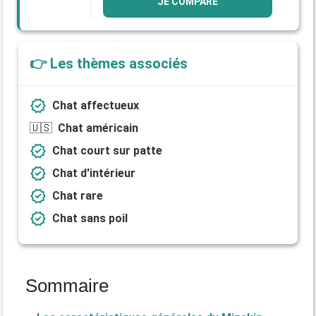
JE COMPARE
👉 Les thèmes associés
verified
Chat affectueux
🇺🇸
Chat américain
verified
Chat court sur patte
verified
Chat d'intérieur
verified
Chat rare
verified
Chat sans poil
Sommaire