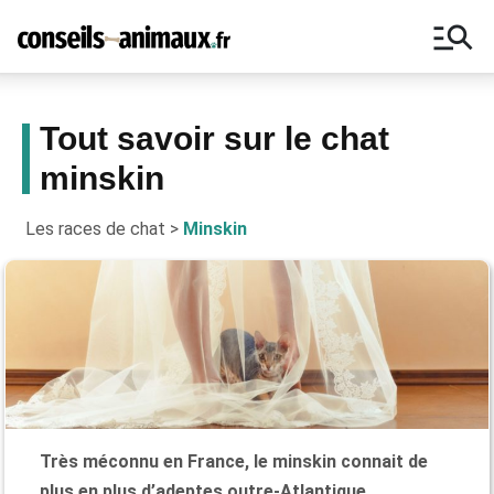
manage_search
Tout savoir sur le chat
minskin
Bons plans, astuces, ne manquez
aucun conseil pour vos animaux !
Les races de chat
>
Minskin
Très méconnu en France, le minskin connait de
plus en plus d’adeptes outre-Atlantique.