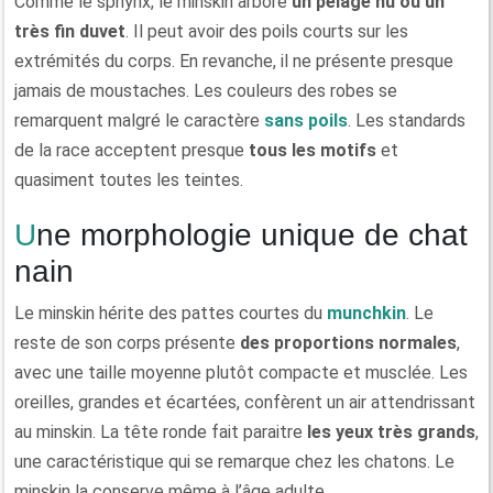
Comme le sphynx, le minskin arbore
un pelage nu ou un
très fin duvet
. Il peut avoir des poils courts sur les
extrémités du corps. En revanche, il ne présente presque
jamais de moustaches. Les couleurs des robes se
remarquent malgré le caractère
sans poils
. Les standards
de la race acceptent presque
tous les motifs
et
quasiment toutes les teintes.
Une morphologie unique de chat
nain
Le minskin hérite des pattes courtes du
munchkin
. Le
reste de son corps présente
des proportions normales
,
avec une taille moyenne plutôt compacte et musclée. Les
oreilles, grandes et écartées, confèrent un air attendrissant
au minskin. La tête ronde fait paraitre
les yeux très grands
,
une caractéristique qui se remarque chez les chatons. Le
minskin la conserve même à l’âge adulte.