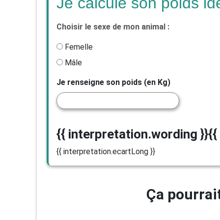
Je calcule son poids id
Choisir le sexe de mon animal :
Femelle
Mâle
Je renseigne son poids (en Kg)
{{ interpretation.wording }}
{{
{{ interpretation.ecartLong }}
Ça pourrait