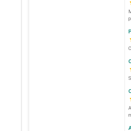
M
p
C
S
A
m