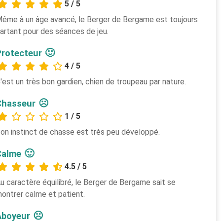
5 / 5
ême à un âge avancé, le Berger de Bergame est toujours
artant pour des séances de jeu.
🙂
Protecteur
4 / 5
'est un très bon gardien, chien de troupeau par nature.
☹️
Chasseur
1 / 5
on instinct de chasse est très peu développé.
🙂
Calme
4.5 / 5
u caractère équilibré, le Berger de Bergame sait se
ontrer calme et patient.
☹️
Aboyeur