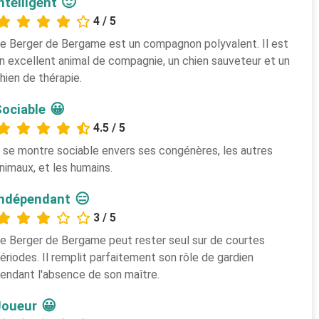
🙂
ntelligent
4 / 5
e Berger de Bergame est un compagnon polyvalent. Il est
n excellent animal de compagnie, un chien sauveteur et un
hien de thérapie.
😀
Sociable
4.5 / 5
l se montre sociable envers ses congénères, les autres
nimaux, et les humains.
😑
Indépendant
3 / 5
e Berger de Bergame peut rester seul sur de courtes
ériodes. Il remplit parfaitement son rôle de gardien
endant l'absence de son maître.
😀
Joueur