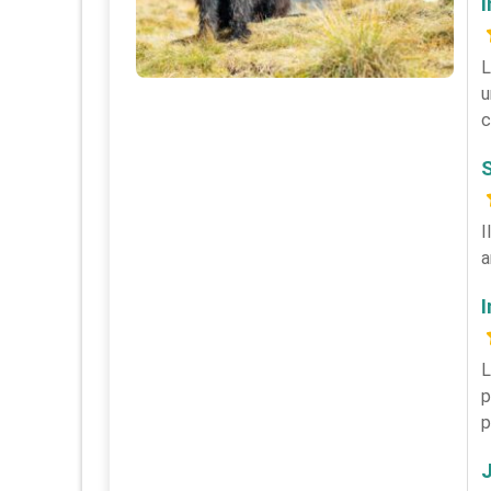
I
L
u
c
I
a
L
p
p