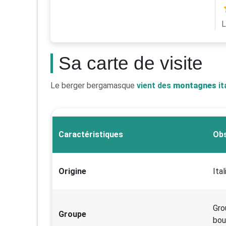
L
Sa carte de visite
Le berger bergamasque
vient des
montagnes
it
Caractéristiques
Obs
Origine
Ital
Gro
Groupe
bou