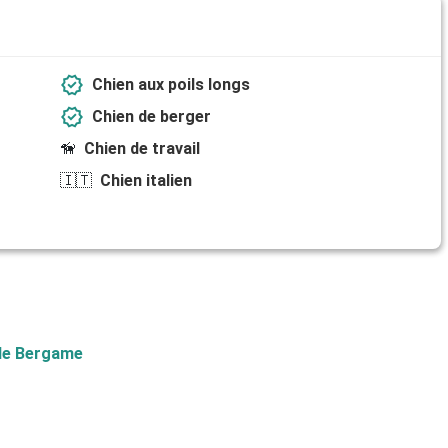
verified
Chien aux poils longs
verified
Chien de berger
🦮
Chien de travail
🇮🇹
Chien italien
 de Bergame