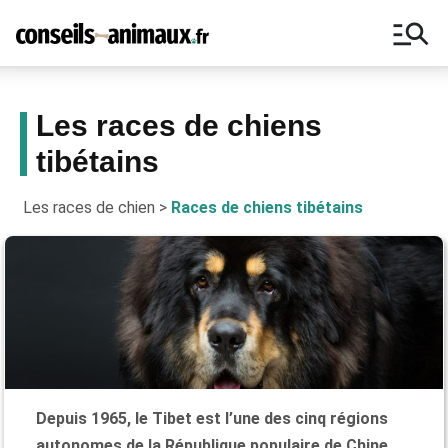
manage_search
Les races de chiens
tibétains
Bons plans, astuces, ne manquez
aucun conseil pour vos animaux !
Les races de chien
>
Races de chiens tibétains
Depuis 1965, le Tibet est l’une des cinq régions
autonomes de la République populaire de Chine.