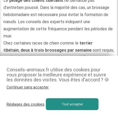
Le
pelage des chiens tibétains
ne demande pas
d’entretien poussé. Dans la majorité des cas, un brossage
hebdomadaire est nécessaire pour éviter la formation de
nœuds. Les conseils des experts indiquent une
augmentation de cette fréquence pendant les périodes de
mue.
Chez certaines races de chien comme le
terrier
tibétain
,
deux à trois brossages par semaine
sont requis,
car le pelage s’accompagne d’un sous-poil fin et laineux et
d’un poil de couverture long qui a tendance à retenir les
Conseils-animaux.fr utilise des cookies pour
saletés. Il ne faut pas non plus oublier d’
inspecter
vous proposer la meilleure expérience et suivre
régulièrement les oreilles et les yeux
, afin de détecter
les données des visites. Vous êtes d'accord ? 🍪
d’éventuelles infections et garantir sa santé.
Continuer sans accepter
La fréquence du bain
Réglages des cookies
Tout accepter
Il n’est pas utile de donner régulièrement le bain aux chiens
tibétains.
Un à deux bains par an
suffisent pour bien