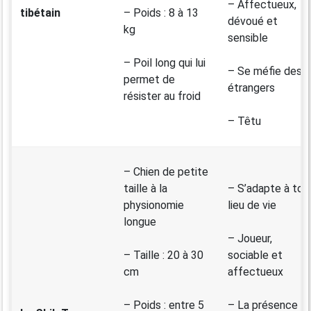
– Affectueux,
tibétain
– Poids : 8 à 13
dévoué et
kg
sensible
– Poil long qui lui
– Se méfie des
permet de
étrangers
résister au froid
– Têtu
– Chien de petite
taille à la
– S’adapte à tou
physionomie
lieu de vie
longue
– Joueur,
– Taille : 20 à 30
sociable et
cm
affectueux
– Poids : entre 5
– La présence d