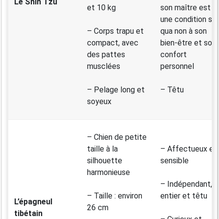
Le Shih Tzu
et 10 kg
son maître est
une condition sin
– Corps trapu et
qua non à son
compact, avec
bien-être et son
des pattes
confort
musclées
personnel
– Pelage long et
– Têtu
soyeux
– Chien de petite
taille à la
– Affectueux et
silhouette
sensible
harmonieuse
– Indépendant,
– Taille : environ
entier et têtu
L’épagneul
26 cm
tibétain