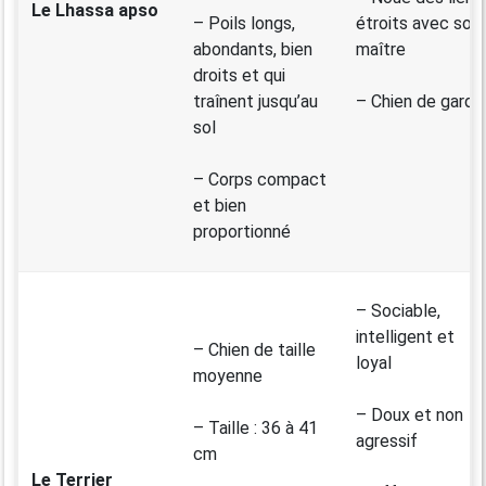
Le Lhassa apso
– Poils longs,
étroits avec son
abondants, bien
maître
droits et qui
traînent jusqu’au
– Chien de garde
sol
– Corps compact
et bien
proportionné
– Sociable,
intelligent et
– Chien de taille
loyal
moyenne
– Doux et non
– Taille : 36 à 41
agressif
cm
Le Terrier