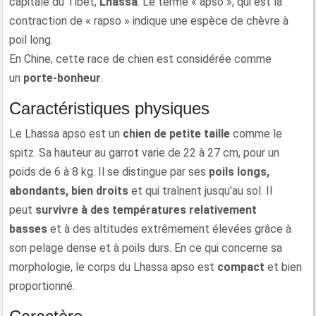
capitale du Tibet,
Lhassa
. Le terme « apso », qui est la
contraction de « rapso » indique une espèce de chèvre à
poil long.
En Chine, cette race de chien est considérée comme
un
porte-bonheur
.
Caractéristiques physiques
Le Lhassa apso est un
chien de petite taille
comme le
spitz. Sa hauteur au garrot varie de 22 à 27 cm, pour un
poids de 6 à 8 kg. Il se distingue par ses
poils longs,
abondants, bien droits
et qui traînent jusqu’au sol. Il
peut
survivre à des températures relativement
basses
et à des altitudes extrêmement élevées grâce à
son pelage dense et à poils durs. En ce qui concerne sa
morphologie, le corps du Lhassa apso est
compact
et bien
proportionné.