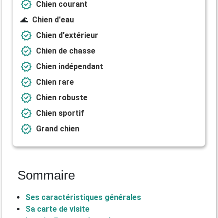
verified
Chien courant
🌊
Chien d'eau
verified
Chien d'extérieur
verified
Chien de chasse
verified
Chien indépendant
verified
Chien rare
verified
Chien robuste
verified
Chien sportif
verified
Grand chien
Sommaire
Ses caractéristiques générales
Sa carte de visite