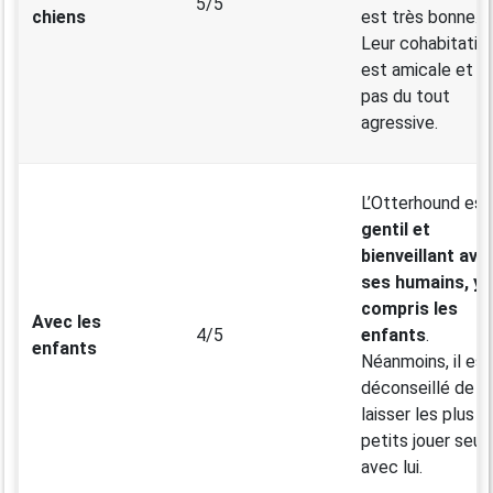
5/5
chiens
est très bonne.
Leur cohabitatio
est amicale et
pas du tout
agressive.
L’Otterhound est
gentil et
bienveillant ave
ses humains, y
compris les
Avec les
4/5
enfants
.
enfants
Néanmoins, il est
déconseillé de
laisser les plus
petits jouer seul
avec lui.