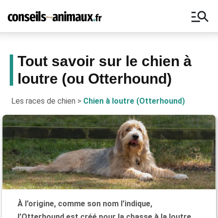
manage_search
Tout savoir sur le chien à
loutre (ou Otterhound)
Bons plans, astuces, ne manquez
aucun conseil pour vos animaux !
Les races de chien
>
Chien à loutre (Otterhound)
À l’origine, comme son nom l’indique,
l’Otterhound est créé pour la chasse à la loutre.