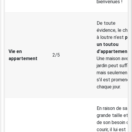
bienvenues !
De toute
évidence, le chie
à loutre n’est
pa
un toutou
Vie en
d’appartement
.
2/5
appartement
Une maison avec
jardin peut suffire
mais seulement
s’il est promené
chaque jour.
En raison de sa
grande taille et
de son besoin de
courir, il lui est