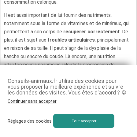
consommation calorique.
Il est aussi important de lui fournir des nutriments,
notamment sous la forme de vitamines et de minéraux, qui
permettent à son corps de
récupérer correctement
. De
plus, il est sujet aux
troubles articulaires
, principalement
en raison de sa taille. Il peut s’agir de la dysplasie de la
hanche ou encore du coude. Là encore, une nutrition
adaptée pourra néanmoins ralentir la progression de
l’affection et le soulager d’éventuelles douleurs précoces.
Conseils-animaux.fr utilise des cookies pour
Quelles croquettes choisir ?
vous proposer la meilleure expérience et suivre
les données des visites. Vous êtes d'accord ? 🍪
Des protéines d’
origine animale
et de haute qualité seront
Continuer sans accepter
indispensables pour que la
croquette pour chien actif
ou
pour chien de chasse puisse couvrir l’ensemble des besoins
Réglages des cookies
Tout accepter
en
acides aminés
, en
fer
et en
zinc
. Le zinc sera
notamment essentiel à la récupération musculaire et à la