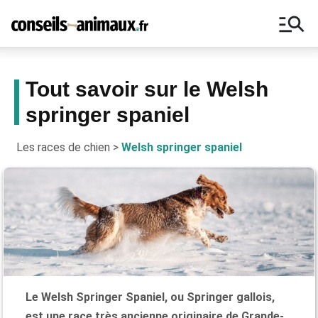
manage_search
Tout savoir sur le Welsh
springer spaniel
Bons plans, astuces, ne manquez
aucun conseil pour vos animaux !
Les races de chien
>
Welsh springer spaniel
Le Welsh Springer Spaniel, ou Springer gallois,
est une race très ancienne originaire de Grande-