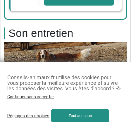
Son entretien
Conseils-animaux.fr utilise des cookies pour
vous proposer la meilleure expérience et suivre
les données des visites. Vous êtes d'accord ? 🍪
Le Welsh Springer Spaniel est un chien dont les besoins en
Continuer sans accepter
entretien
sont plutôt
sommaires
.
Brossez-le régulièrement pour
Réglages des cookies
Tout accepter
sublimer son pelage