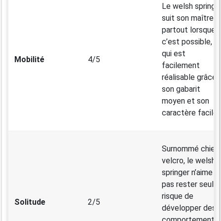
Le welsh springe
suit son maître
partout lorsque
c’est possible, c
qui est
Mobilité
4/5
facilement
réalisable grâce 
son gabarit
moyen et son
caractère facile.
Surnommé chien
velcro, le welsh
springer n’aime
pas rester seul e
risque de
Solitude
2/5
développer des
comportements