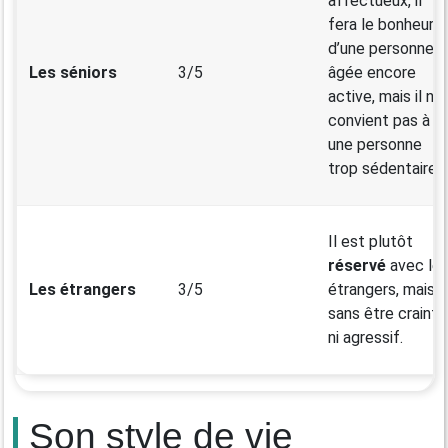
affectueux, il
fera le bonheur
d’une personne
Les séniors
3/5
âgée encore
active, mais il ne
convient pas à
une personne
trop sédentaire.
Il est plutôt
réservé
avec le
Les étrangers
3/5
étrangers, mais
sans être craintif
ni agressif.
Son style de vie